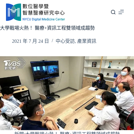
跳
至
主
要
大學戰場火熱！ 醫療+資訊工程雙領域成趨勢
內
容
2021 年 7 月 24 日
中心受訪
,
產業資訊