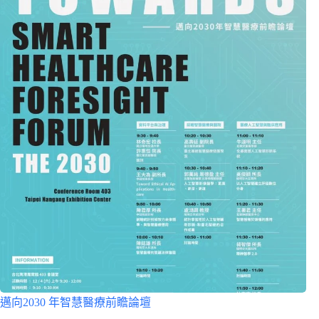
邁向2030 年智慧醫療前瞻論壇