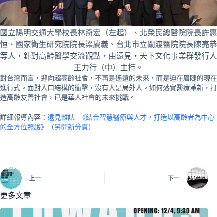
國立陽明交通大學校長林奇宏（左起）、北榮民總醫院院長許惠
恒、國家衛生研究院院長梁賡義、台北市立關渡醫院院長陳亮恭
等人，針對高齡醫學交流觀點，由遠見‧天下文化事業群發行人
王力行（中）主持。
對台灣而言，迎向超高齡社會，不再是遙遠的未來，而是迫在眉睫的現在
進行式。面對人口結構的衝擊，沒有人是局外人。如何落實醫療革新，打
造高齡友善社會，已是華人社會的未來挑戰。
詳細報導內容：
遠見雜誌 -《結合智慧醫療與人才，打造以高齡者為中心
的全方位照護》（另開新分頁）
上一
下一
更多文章