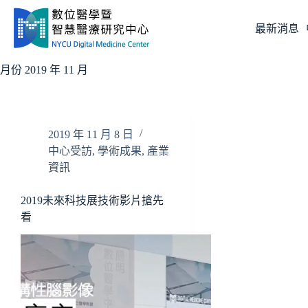
跳
至
最新消息
主
要
月份
2019 年 11 月
內
容
2019 年 11 月 8 日
中心受訪
,
學術成果
,
產業
資訊
2019未來科技展技術影片搶先
看