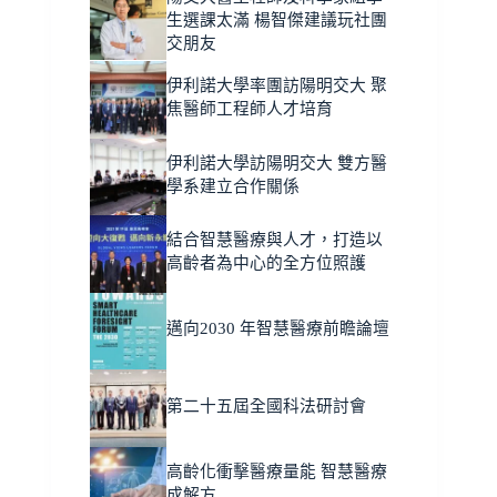
生選課太滿 楊智傑建議玩社團
交朋友
伊利諾大學率團訪陽明交大 聚
焦醫師工程師人才培育
伊利諾大學訪陽明交大 雙方醫
學系建立合作關係
結合智慧醫療與人才，打造以
高齡者為中心的全方位照護
邁向2030 年智慧醫療前瞻論壇
第二十五屆全國科法研討會
高齡化衝擊醫療量能 智慧醫療
成解方