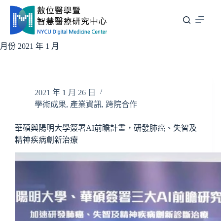
跳
至
主
要
月份
2021 年 1 月
內
容
2021 年 1 月 26 日
學術成果
,
產業資訊
,
跨院合作
華碩與陽明大學簽署AI前瞻計畫，研發肺癌、失智及
精神疾病創新治療