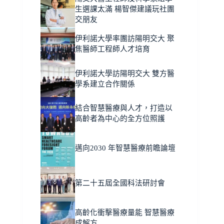
生選課太滿 楊智傑建議玩社團
交朋友
伊利諾大學率團訪陽明交大 聚
焦醫師工程師人才培育
伊利諾大學訪陽明交大 雙方醫
學系建立合作關係
結合智慧醫療與人才，打造以
高齡者為中心的全方位照護
邁向2030 年智慧醫療前瞻論壇
第二十五屆全國科法研討會
高齡化衝擊醫療量能 智慧醫療
成解方