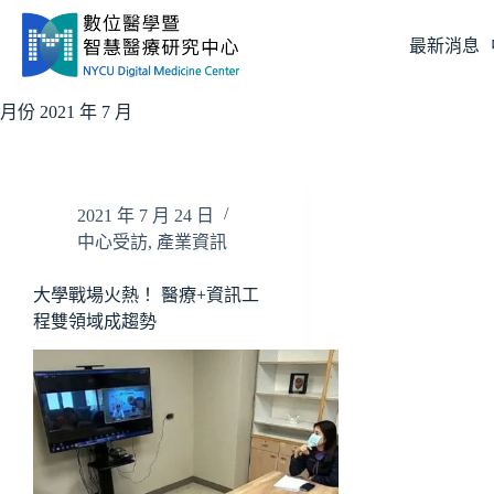
跳
至
最新消息
主
要
月份
2021 年 7 月
內
容
2021 年 7 月 24 日
中心受訪
,
產業資訊
大學戰場火熱！ 醫療+資訊工
程雙領域成趨勢