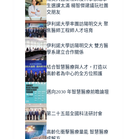
生選課太滿 楊智傑建議玩社團
交朋友
伊利諾大學率團訪陽明交大 聚
焦醫師工程師人才培育
伊利諾大學訪陽明交大 雙方醫
學系建立合作關係
結合智慧醫療與人才，打造以
高齡者為中心的全方位照護
邁向2030 年智慧醫療前瞻論壇
第二十五屆全國科法研討會
高齡化衝擊醫療量能 智慧醫療
成解方