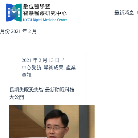
跳
至
最新消息
主
要
月份
2021 年 2 月
內
容
2021 年 2 月 13 日
中心受訪
,
學術成果
,
產業
資訊
長期失眠恐失智 最新助眠科技
大公開