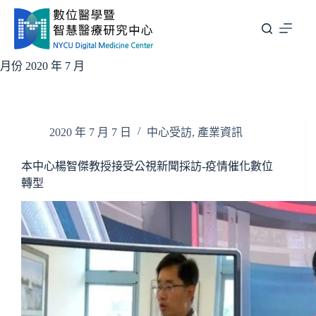
跳
至
主
要
月份
2020 年 7 月
內
容
2020 年 7 月 7 日
中心受訪
,
產業資訊
本中心楊智傑教授接受公視新聞採訪-疫情催化數位
轉型