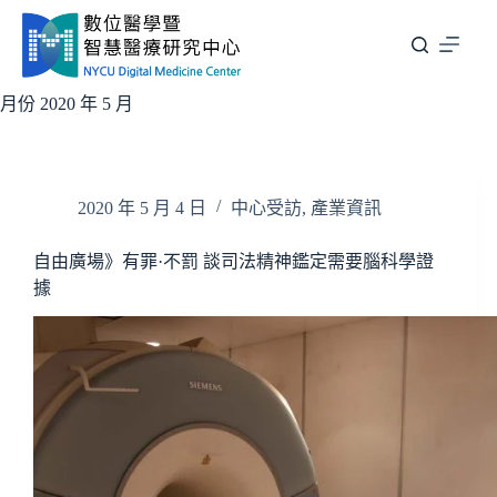
跳
至
主
要
月份
2020 年 5 月
內
容
2020 年 5 月 4 日
中心受訪
,
產業資訊
自由廣場》有罪·不罰 談司法精神鑑定需要腦科學證
據