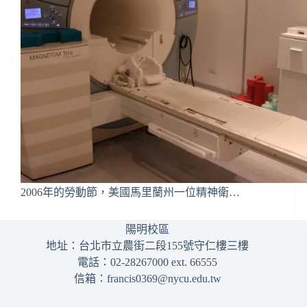
2006年的勞動節，美國馬里蘭州一位精神衛…
陽明校區
地址：台北市立農街二段155號守仁樓三樓
電話：02-28267000 ext. 66555
信箱：francis0369@nycu.edu.tw