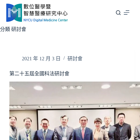
跳
至
主
要
分類
研討會
內
容
2021 年 12 月 3 日
研討會
第二十五屆全國科法研討會