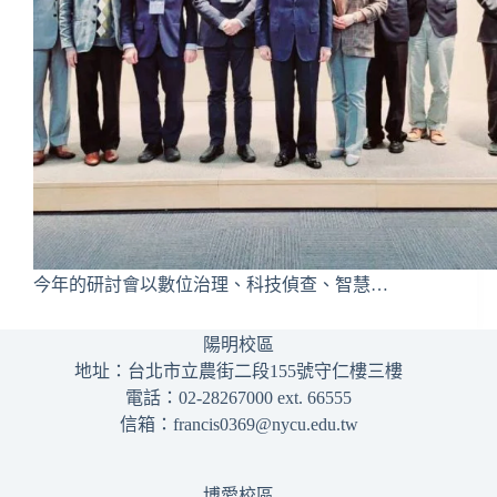
今年的研討會以數位治理、科技偵查、智慧…
陽明校區
地址：台北市立農街二段155號守仁樓三樓
電話：02-28267000 ext. 66555
信箱：francis0369@nycu.edu.tw
博愛校區