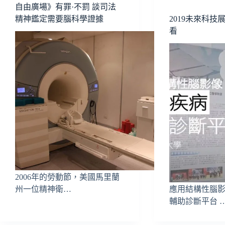
自由廣場》有罪·不罰 談司法
精神鑑定需要腦科學證據
2019未來科技
看
2006年的勞動節，美國馬里蘭
州一位精神衛…
應用結構性腦
輔助診斷平台 