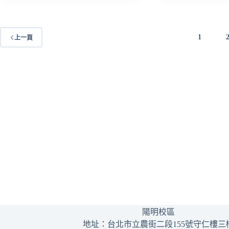
1
上一頁
陽明校區
地址：台北市立農街二段155號守仁樓三