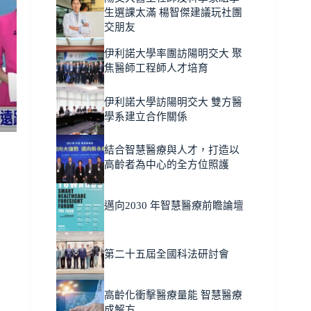
生選課太滿 楊智傑建議玩社團
交朋友
伊利諾大學率團訪陽明交大 聚
焦醫師工程師人才培育
伊利諾大學訪陽明交大 雙方醫
學系建立合作關係
結合智慧醫療與人才，打造以
高齡者為中心的全方位照護
邁向2030 年智慧醫療前瞻論壇
第二十五屆全國科法研討會
高齡化衝擊醫療量能 智慧醫療
成解方