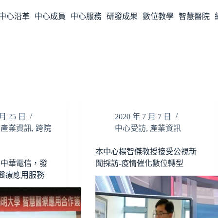
中心沿革
中心成員
中心服務
研發成果
數位教學
智慧醫院
 月 25 日
2020 年 7 月 7 日
,
產業資訊
,
跨院
中心受訪
,
產業資訊
本中心楊智傑教授接受公視新
手中華電信，發
聞採訪-疫情催化數位轉型
智慧醫療應用服務