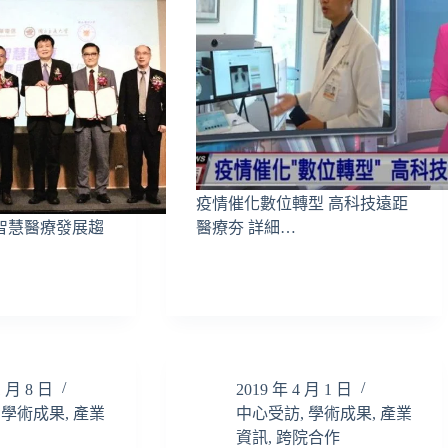
疫情催化數位轉型 高科技遠距
T智慧醫療發展趨
醫療夯 詳細…
…
1 月 8 日
2019 年 4 月 1 日
,
學術成果
,
產業
中心受訪
,
學術成果
,
產業
資訊
,
跨院合作