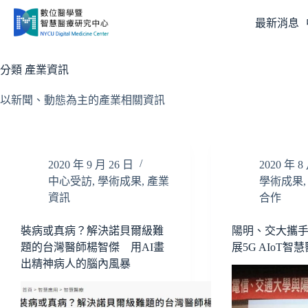
跳
最新消息
至
主
要
分類
產業資訊
內
容
以新聞、動態為主的產業相關資訊
2020 年 9 月 26 日
2020 年 8
中心受訪
,
學術成果
,
產業
學術成果
資訊
合作
裝病或真病？解決諾貝爾級難
陽明、交大攜
題的台灣醫師楊智傑 用AI畫
展5G AIoT
出精神病人的腦內風暴